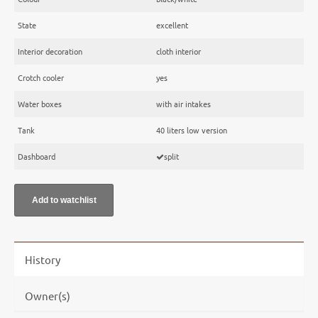
State
excellent
Interior decoration
cloth interior
Crotch cooler
yes
Water boxes
with air intakes
Tank
40 liters low version
Dashboard
split
History
Owner(s)