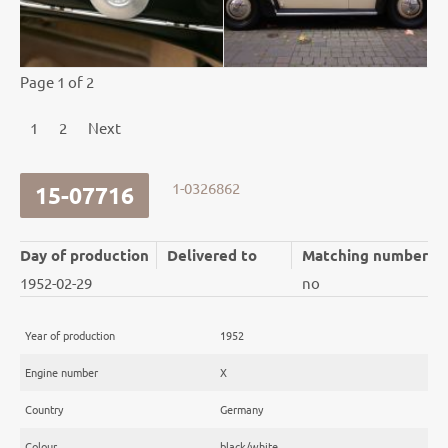
Page 1 of 2
1
2
Next
1-0326862
15-07716
Day of production
Delivered to
Matching number
1952-02-29
no
Year of production
1952
Engine number
X
Country
Germany
Colour
black/white