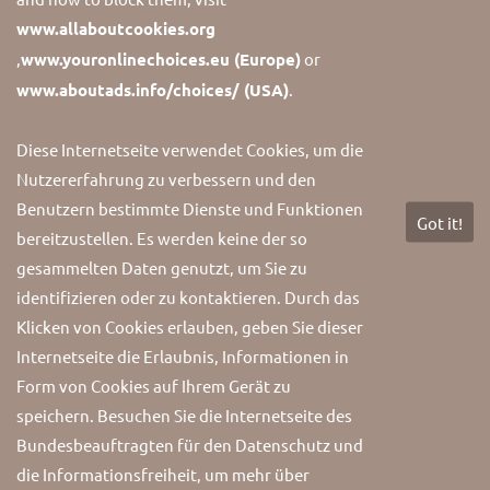
Socials
www.allaboutcookies.org
Find more informations about us.
,
www.youronlinechoices.eu (Europe)
or
www.aboutads.info/choices/ (USA)
.
Diese Internetseite verwendet Cookies, um die
Nutzererfahrung zu verbessern und den
Benutzern bestimmte Dienste und Funktionen
Got it!
Copyright 2026 Karmann1952. All Rights Reserved.
bereitzustellen. Es werden keine der so
gesammelten Daten genutzt, um Sie zu
identifizieren oder zu kontaktieren. Durch das
Klicken von Cookies erlauben, geben Sie dieser
Internetseite die Erlaubnis, Informationen in
Form von Cookies auf Ihrem Gerät zu
speichern. Besuchen Sie die Internetseite des
Bundesbeauftragten für den Datenschutz und
die Informationsfreiheit, um mehr über